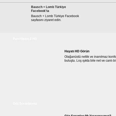
Bausch + Lomb Türkiye
Facebook'ta
Bausch + Lomb Türkiye Facebook
sayfasını ziyaret edin.
PureVision 2 HD
Hayatı HD Görün
Olağanüstü netlik ve inanılmaz konfor
buluştu. Loş ışıkta bile net ve canlı b
Göz Sorunlarınız