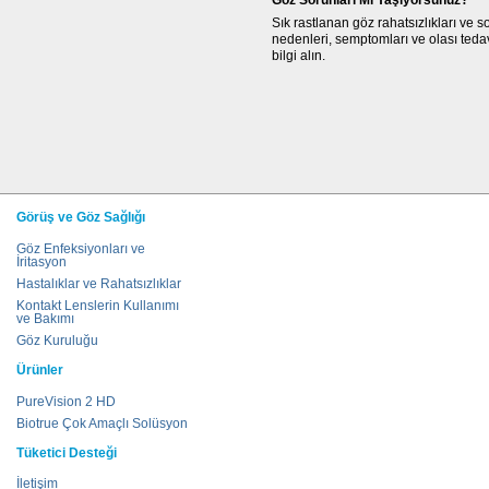
Göz Sorunları Mı Yaşıyorsunuz?
Sık rastlanan göz rahatsızlıkları ve s
nedenleri, semptomları ve olası teda
bilgi alın.
-- Please Select --
Görüş ve Göz Sağlığı
Göz Enfeksiyonları ve
İritasyon
Hastalıklar ve Rahatsızlıklar
Kontakt Lenslerin Kullanımı
ve Bakımı
Göz Kuruluğu
Ürünler
PureVision 2 HD
Biotrue Çok Amaçlı Solüsyon
Tüketici Desteği
İletişim